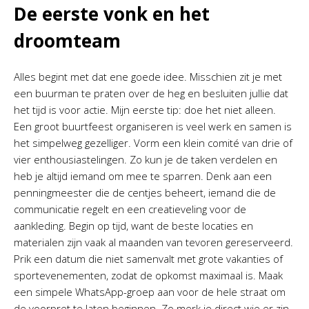
De eerste vonk en het
droomteam
Alles begint met dat ene goede idee. Misschien zit je met
een buurman te praten over de heg en besluiten jullie dat
het tijd is voor actie. Mijn eerste tip: doe het niet alleen.
Een groot buurtfeest organiseren is veel werk en samen is
het simpelweg gezelliger. Vorm een klein comité van drie of
vier enthousiastelingen. Zo kun je de taken verdelen en
heb je altijd iemand om mee te sparren. Denk aan een
penningmeester die de centjes beheert, iemand die de
communicatie regelt en een creatieveling voor de
aankleding. Begin op tijd, want de beste locaties en
materialen zijn vaak al maanden van tevoren gereserveerd.
Prik een datum die niet samenvalt met grote vakanties of
sportevenementen, zodat de opkomst maximaal is. Maak
een simpele WhatsApp-groep aan voor de hele straat om
de voorpret te laten beginnen. Zo merk je direct wie er zin